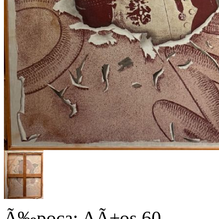
Ã‰poca: AÃ±os 60